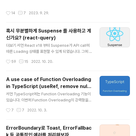
운 마음으로, 가볍게 글을 씁니다.서버를 공부하는 이유프론트엔드 엔지니어를 넘어
명해보려고 합니다. 목차 [사전지식] 실행 컨텍스트와 예외
서, 소프트웨어 엔지니어가 되기 위해서소프트웨어 엔지니어가 되고 싶은 이유 나는
처리 Case1. 이벤트 핸들러 Case2. 비동기적 코드 Cas
작성시간
14
7
2023. 9. 29.
비즈니스 문제를 푸는 사람이 되고 싶다. 그러려면 시야를 넓혀야 한다. 문제를 프론
e3. 서버 사이드 렌더링 Case4. 자식에서가 ..
트엔드 기술로만 푸는게 아니라, 서버/데이터/기획/디자인 무엇으로든 풀 수 있어야
한다. 그 관점에서, 먼저 프론트엔드 개발자에서 벗어나서 소프트웨어 엔지니어가 되
혹시 무분별하게 Suspense 를 사용하고 계
어야 한다. DB 에 대한 이해가 없으니, 팀의 DB 설계 토론에 참여하지 못 하니, 비즈
신가요? (react-query)
니스 적으로 적절한 제안을 할 수 없다. ..
글 내용
더보기 서언 React v18 부터 Suspense가 API call에
따른 Loading 상태를 표현할 수 있게 되었습니다. 그에 따
라, react-query, swr 같은 data fetching library가
작성시간
59
15
2022. 10. 20.
Suspense를 지원하고 있습니다. suspense 옵션만 tr
ue로 설정해주면, API 요청 훅이 알아서 내부 처리를 통해
Suspense를 동작시킵니다. 이로써 로딩을 선언적으로
A use case of Function Overloading
보여줄 수 있게 되었고, ErrorBoundary 조합과 함께라면
in TypeScript (useRef, remove null/
컴포넌트는 Success 케이스만 표현하면 되었습니다. 이
글 내용
undefined)
런 혁신에 대해서는 잘 인지하고 있었지만, Suspense의
서언 TypeScript에는 Function Overloading 기능이
위험성에 대해서는 인지하지 못 했습니다. 특히 저희 서비
있습니다. 이번에 Function Overloading의 강력함을
스는 잘못된 Suspense 사용으로 어플리케이션 로딩 성
깨닫고, 이를 공유하고자 아티클을 씁니다. 함수 오버로드
작성시간
7
7
2022. 10. 3.
능 저하를 겪었..
가 왜 필요한지 이해하고, useRef 예시와 저희 프로젝트
에 적용해본 예시를 설명드리겠습니다. 타입스크립트에서
함수 오버로딩이 왜 필요한가? 자바스크립트는 인자의 개
ErrorBoundary로 Toast, ErrorFallbac
수 제한, 인자의 타입 제한이 없습니다. 코드 예시를 보겠습
k 등 공통적인 에러를 처리해보자