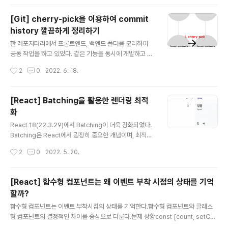
라우드 / http 에 대한 정보는 기술하지 않고, 배포 방법에
집중하여 기술하겠습니다.AWS에 문외한인 프론트엔드
[Git] cherry-pick을 이용하여 commit
개발자를 위해 씁니다. 전체적인 순서는 다음과 같습니다.
history 깔끔하게 정리하기
(1편 - 웹 사이트 배포)1. AWS 가입2. 인스턴스 생성3. 인
글 내용
스턴스에 접근하여 AWS 컴퓨터 로컬 환경 조작4. build
한 레포지터리에서 프론트엔드, 백엔드 폴더를 분리하여
후 웹 사이트 띄우기 (2편 - Custom 도메인과 연결 - wit
공동 작업을 하고 있었다. 같은 기능을 동시에 개발하고 있
h 가비아)1. port 없애기 (3000 -> 80)2. 가비아에서 N
어서, 백엔드 코드를 rebase 받아서 local에서 구동해보
작성시간
2
0
2022. 6. 18.
ame Server 연결..
려고 했다. 그 과정에서 프/백 commit이 합쳐진 상태로 P
R을 올리게 되었다. 즉, 1. 내가 작업하지 않은 커밋 또한 P
R에 올라갔고, 2. 내가 백엔드 코드를 rebase한 시점 이
[React] Batching을 활용한 렌더링 최적
후에 백엔드 코드가 수정되었을 경우, conflict가 예상되었
화
다. 그러므로, 백엔드 commit history를 제거한 후, PR
글 내용
을 올리고자 했다. 그림으로 표현하면 다음과 같다. 아래처
React 18(22.3.29)에서 Batching이 더욱 강화되었다.
럼, 백엔드 코드가 사이에 끼어있어서, reset 할 수도 없는
Batching은 React에서 굉장히 중요한 개념이며, 최적화
상황이다. 위 상황을 아래와 같이 개선하고자 한다. 해결 방
에 크게 기여하고 있다. 하지만 생각보다 Batching은 초보
작성시간
2
0
2022. 5. 20.
법 1. base target bran..
리액트 개발자에게 널리 알려지지는 않은 것같다. 이번 포
스팅에서 Batching이란 무엇이며, Batching을 알고나면
어떤 이점을 얻을 수 있는지 다루고자 한다. 배칭(Batchin
[React] 함수형 컴포넌트는 왜 이벤트 부착 시점의 상태를 기억
g)이란? batch는 일괄이라는 의미이다. React에서는 어
할까?
떤 의미로 쓰일까? 사례를 통해 알아보자. 아래 코드에서 b
글 내용
utton을 누르면 콘솔에 무엇이 찍힐까? function App()
함수형 컴포넌트는 이벤트 부착시점의 상태를 기억한다.함수형 컴포넌트와 클래스
{ const [count, setCount] = useState(0); const h
형 컴포넌트의 결정적인 차이를 중심으로 다룬다.문제 상황const [count, setCou
andleClick = () => { setCount..
nt] = useState(0);useEffect(() => { window.addEventListener('unload',