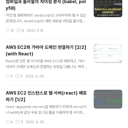
컴파일과 폴리필의 차이점 분석 (babel, pol
yfill)
글 내용
서언 웹 생태계에서 JavaScript는 브라우저와 뗄 수 없는
관계입니다. JavaScript는 매번 새로운 버전을 출시합니
다. 그러면 브라우저는 최신 문법을 이해할 수 없게 됩니다.
작성시간
12
5
2022. 9. 8.
만일 브라우저가 빠르게 대응한다고 하더라도, 사용자가
최신 브라우저를 사용할 것이라는 보장이 없습니다. 그러
므로 브라우저가 최신 문법을 이해하도록 만들기 위해서
AWS EC2와 가비아 도메인 연결하기 [2/2]
개발자가 노력을 가해야 합니다. 이때 사용할 수 있는 카드
(with React)
가 Compile 입니다. Compile의 중요성은 널리 알려진
글 내용
것 같습니다. 하지만 Compile만으로 해결할 수 없습니다.
React로 만든 웹 사이트를 AWS EC2로 배포하고, 가비
Compile 만큼 중요한 것이 Polyfill 입니다. 이 글은 Co
아에서 구매한 도메인과 연결하는 방법을 다룹니다. 목차1.
mpile과 Polyfill의 차이점과 그 역할에 초점을 맞춥니다.
port 없애기 (3000 -> 80)2. AWS Route53 호스팅3.
작성시간
2
3
2022. 6. 25.
컴파일이란? ES6+ 자바스크립트 코드를 E..
가비아에서 Name Server 연결 1. port 없애기 (300
0 -> 80)현재 인스턴스로 build 했다면 publicIp:3000
이 배포 url일 것입니다.하지만, Route 대상으로 :3000
AWS EC2 인스턴스로 웹 서버(react) 배포
같은 port 번호를 쓸 수 없습니다.그러므로, react app s
하기 [1/2]
tart 를 할 때 80번 또는 443번 port로 build 되게끔 해
글 내용
야 합니다.80번은 http 기본 port이고443번은 https 기
react-app(web server)을 배포하기 위하여 vercel이
본 port입니다. 즉, 어떤 http domain에 :80을 붙여서 접
나 netlify와 같은 무료 호스팅 툴을 이용하여 웹 사이트를
근하든, 떼서 접근하든 동일하..
배포할 수도 있지만, 트래픽 제한이 있기 때문에 언젠가 A
작성시간
6
3
2022. 6. 25.
WS 클라우드를 빌려 배포해야할 순간이 올 것입니다. 클