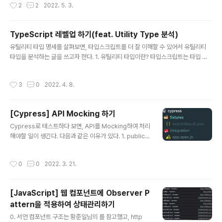
작성시간
2
2
2022. 5. 3.
handleUnload); }, []);const handleUnload = () => { localStorage.setItem
("count", count);};return ( setCount(count + 1)}>+ )위와 같은 코드가 있다b
utton을 클릭했을 때 count가 1씩 증가하고,화면을 닫을 때(unload), 로컬스토리
TypeScript 레벨업 하기(feat. Utility Type 분석)
지에서 count를 기억한다.button을 5회 누른 후, 화면을 ..
글 내용
유틸리티 타입 명세를 살펴보면, 타입스크립트를 더 잘 이해할 수 있어서 유틸리티
타입을 분석하는 글을 쓰고자 한다. 1. 유틸리티 타입이란? 타입스크립트는 타입 변
환을 위한 유틸리티 타입을 제공한다. 이는 .ts 파일 어디서든 (전역으로) 사용 가능
하다. 유틸리티 타입은 mapped type, Index type query operator(keyof), I
작성시간
3
0
2022. 4. 8.
ndexed access operator(T[K]), Generic 등의 개념을 통해 정의되어 있다.
먼저 유틸리티 타입의 필요성을 느껴보자. interface AddressBook { name: st
ring; phone: number; address: string; company: string; } const phone
[Cypress] API Mocking 하기
Book = { name: '재택..
글 내용
Cypress로 테스트하다 보면, API를 Mocking하여 처리
해야할 일이 생긴다. 다음과 같은 이유가 있다. 1. public a
pi 를 이용할 때는 할당량이 있는 경우가 있어서, 테스트에
할당량을 낭비하지 않기 위해서 2. private api의 경우에
작성시간
0
0
2022. 3. 21.
도 서버 비용이 발생하기 때문에 Cypress는 공식 문서가
매우 잘 돼있기 때문에, 가급적 공식문서 읽기를 추천한다.
API Mocking은 특히 intercept 개념을 읽으면 된다. ht
[JavaScript] 웹 컴포넌트에 Observer P
tps://docs.cypress.io/api/commands/intercept i
attern을 적용하여 상태관리하기
ntercept | Cypress Documentation Spy and stu
글 내용
b network requests and responses. Tip: We rec
0. 서언 컴포넌트 구조는 황준일님의 를 참고했고, http