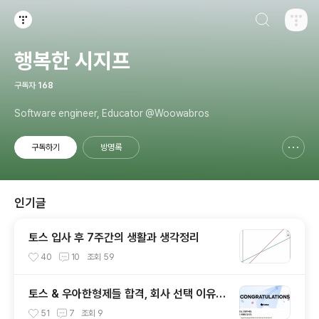
검색하기
티스토리
행복한 시지프
구독자
168
Software engineer, Educator @Woowabros
구독하기
방명록
신고하기 레이어
열기
인기글
토스 입사 후 7주간의 생활과 생각정리
40
10
조회
59
토스 & 우아한형제들 합격, 회사 선택 이유와
앞으로의 목표
51
7
조회
9