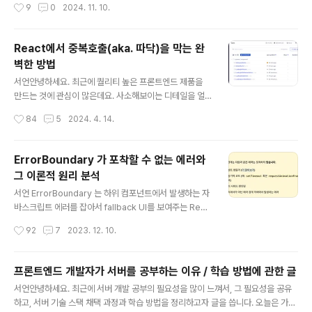
작성시간
9
0
2024. 11. 10.
애자일의 전제는 ..
기술 표준으로 정의하고 있다.웹 소켓의 특징1. 양방향 통
신클라이언트와 서버가, 서로 통신을 주고받을 수 있다. H
TTP 프로토콜은 단방향 통신이 특징인 것과 차별점을 가
React에서 중복호출(aka. 따닥)을 막는 완
진다. 2. 지속적인 연결HTTP 통신은 비연결성을 가진다.
벽한 방법
한번 요청, 응답을 주고받으면 종료되는 것이 기본 특징이
글 내용
다. Web Socket은 한번 연결이 되면, close 할 때까지
서언안녕하세요. 최근에 퀄리티 높은 프론트엔드 제품을
지속적으로 서로 메시지를 주고받을 수 있다. 그러므로, 불
만드는 것에 관심이 많은데요. 사소해보이는 디테일을 얼
필요한 handshake 과정이 없고, 불필요하게 큰 header
마나 능숙히 처리하느냐가 프론트엔드 개발자의 실력 척도
작성시간
84
5
2024. 4. 14.
정보를 계속 주고받지 않아도 된다. 그래서 실시간..
중 하나라고 생각했어요. 저는 여러 원칙들을 세우고 있지
만, 오늘은 중복호출 (aka 따닥)을 방지하는 완벽한 방법을
탐구해볼 것입니다.문제인식서비스를 개발하다가, 중복호
ErrorBoundary 가 포착할 수 없는 에러와
출이 발생해서 여러 문제가 발생하는 경우가 있습니다. 결
그 이론적 원리 분석
제 요청이 2번 들어갈 수도 있고, 게시물 작성이 2번 될 수
글 내용
도 있고, 댓글이 2번 써질 수도 있습니다. 이로 인해 비즈니
서언 ErrorBoundary 는 하위 컴포넌트에서 발생하는 자
스적으로도 영향을 미칠 수도 있습니다. 작게는 서버 에러
바스크립트 에러를 잡아서 fallback UI를 보여주는 Reac
수가 많아져서, noisy 해질 수 있죠. 이만큼 중요도가 높
t 컴포넌트 입니다. 하지만 하위에 존재하는 컴포넌트에서
작성시간
92
7
2023. 12. 10.
고, 프론트엔드 퀄리티에 큰 역할을 한다고 생각했는데요.
에러가 발생한다고 하여, 모든 에러를 잡아주는 것은 아닙
실제로 저도 명확한 해결책을..
니다. React 공식문서에는 다음과 같은 에러는 ErrorBou
ndary가 포착할 수 없다고 합니다. 과연 저것은 암기해야
프론트엔드 개발자가 서버를 공부하는 이유 / 학습 방법에 관한 글
하는 것들일까요? 그렇지 않습니다. JavaScript 와 Rea
글 내용
서언안녕하세요. 최근에 서버 개발 공부의 필요성을 많이 느껴서, 그 필요성을 공유
ct를 잘 이해하고 있다면 당연한 현상입니다. 이 글에서는
하고, 서버 기술 스택 채택 과정과 학습 방법을 정리하고자 글을 씁니다. 오늘은 가벼
에러바운더리가 특정 에러를 포착하지 못 하는 원리를 설