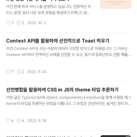
니다. function add(a, b, c) { if (b) { if (c) { return a
글 내용
+ b + c; } return a + b; } return a; } console.log(a
서언 현재 꼭꼭 서비스를 운영하고 있습니다. 안정적인 서
dd(1, 2, 3)); // 6 console.log(add(1, 2)); // 3 conso
비스 운영, 보다 나은 유저 경험을 제공하기 위해 (1) 섬세
le...
하고, (2) 빈틈 없는 에러 처리가 필수라는 생각이 들었습
작성시간
7
2
2022. 10. 2.
니다. (1) 섬세하다는 것은 상황에 맞는 에러를 적절히 보여
준다는 것을 의미하고, (2) 빈틈 없다는 것은 모든 API 요
청에 에러 케이스를 고려한다는 것을 의미합니다. 그러면
Context API를 활용하여 선언적으로 Toast 띄우기
고민이 심화됩니다. (1) 에러를 어떤 기준으로 분류하여 처
글 내용
서언 Context API는 쓰는 사람에 따라서 다양한 방식으로 사용됩니다. 그 이유는
리할 수 있을까? (2) 모든 요청에 에러를 붙인다면, 반복을
Context API에서 전역적인 상태를 선언할 수 있고, 동시에 컴포넌트도 반환 해줄
줄일 수 없을까? 이를 고민하여 나름대로 에러를 분류해보
수 있기 때문입니다. Context API 사용 예시를 찾아보면, 대부분 상태를 전역적으
았고, ErrorBoundary(에러 경계) 라는 도구를 활용해 선
로 제공하는 역할을 하고, children을 그대로 반환해주는 형태를 많이 볼 수 있습니
언적이고 추상화된 에러 처리를 시도해보았습니다. 본 글
작성시간
7
2
2022. 9. 24.
다. 하지만 컴포넌트를 반환할 수 있다는 특징을 활용하면 Toast, Modal, Loadin
은 에러 처리 전략, ErrorBoundary를 다룹니다. ..
g 같은 UI를 선언적으로 사용할 수 있지 않을까 고민하였습니다. 이번 글은 [꼭꼭
팀]이 Context API를 사용하여 상태를 가진 UI를(Toast) 선언적으로 보여주는 방
선언병합을 활용하여 CSS in JS의 theme 타입 추론하기
법에 대해 설명드리고자 합니다. 먼저 명령적인 Toast 사용을 알아보고, 하나씩 개
글 내용
선해나가..
이번 글은 TypeScript와 styled-components나 emotion을 함께 사용할 때, t
heme의 타입을 추론하는 방법을 다룹니다. 그 방법은 간단하지만, 숨겨진 원리가
있습니다. 방법을 먼저 설명한 후, 원리를 설명하도록 하겠습니다. theme 타입 추론
하기 emotion, styled-components를 사용하면 아래와 같이 theme을 선언하
작성시간
6
4
2022. 9. 18.
고, ThemeProvider에 theme을 props로 넣어줍니다. // index.tsx const th
eme = { primary_500: '#FF5622', primary_400: '#FF7020', primary_30
0: '#FF9620', primary_200: '#FFB25B', primary_100: '#FFC17B', }; roo..