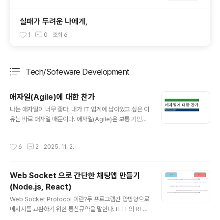
실패가 두려운 나에게,
1
0
조회
6
Tech/Sofeware Development
분류 전체보기
주요 글 목록
애자일(Agile)에 대한 찬가
글 내용
나는 애자일이 너무 좋다. 내가 IT 업계에 남아있고 싶은 이
유는 바로 애자일 때문이다. 애자일(Agile)은 보통 기민한
제품 개발 방법론을 칭한다. 나는 이것을 삶의 개념으로 확
장하곤 했다. 이후에 김창준님의 함께 자라기 책을 읽었다.
작성시간
6
2
2025. 11. 2.
그는 애자일을 단순히 제품 개발 방법론으로 보지 않고, 삶
에 대한 자세와 사고방식 그 자체로 바라보았다. 불확실한
세계에서, 기민하게 대응해나가는 과정 자체를 애자일로
Web Socket 으로 간단한 채팅앱 만들기
보았다. 나는 지금 애자일을 삶의 자세로 받아들이고 있다.
(Node.js, React)
애자일을 이해하면, 삶의 많은 부분이 쉬워지기 때문이다.
글 내용
그것은 바로 애자일의 본질이, 삶을 반영하고 있기 때문이
Web Socket Protocol 이란?두 프로그램간 양방향으로
라고 생각한다. 이제 내가 왜 애자일을 사랑하는지 5가지
메시지를 교환하기 위한 통신규약을 말한다. IETF의 RFC
이유로 적어보려고 한다. 1. 인생을 불확실하기 때문이다.
6455 에서 표준 프로토콜로 정의하고, W3C에 의해서 웹