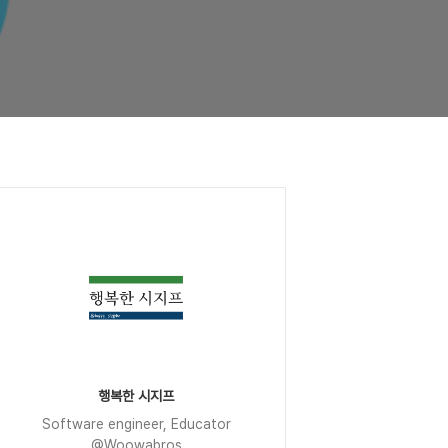
행복한 시지프
Software engineer, Educator
@Woowabros