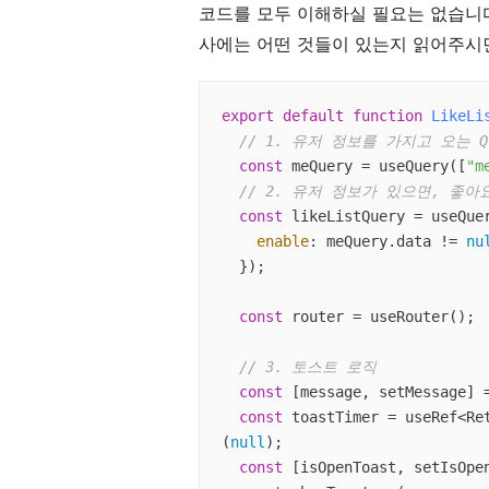
코드를 모두 이해하실 필요는 없습니다
사에는 어떤 것들이 있는지 읽어주시
export
default
function
LikeLi
// 1. 유저 정보를 가지고 오는 Qu
const
 meQuery = useQuery([
"m
// 2. 유저 정보가 있으면, 좋아
const
 likeListQuery = useQue
enable
: meQuery.data != 
nu
  });

const
 router = useRouter();

// 3. 토스트 로직
const
 [message, setMessage] 
const
 toastTimer = useRef<Re
(
null
);

const
 [isOpenToast, setIsOpe