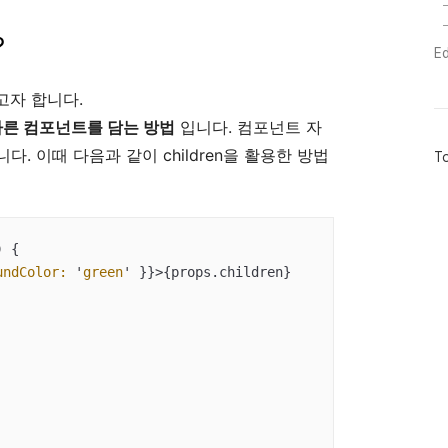
?
E
고자 합니다.
다른 컴포넌트를 담는 방법
입니다. 컴포넌트 자
다. 이때 다음과 같이 children을 활용한 방법
방
To
문
자
수
) 
{

undColor:
 '
green
' }}>
{props.children}