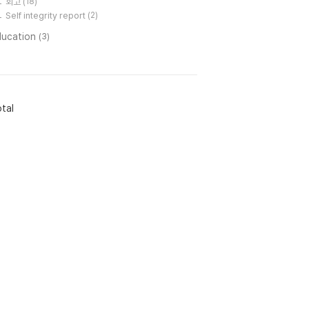
회고
(18)
Self integrity report
(2)
ducation
(3)
tal