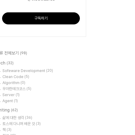
구독하기
류 전체보기
(98)
ech
(32)
Sofeware Development
(20)
Clean Code
(5)
Algorithm
(0)
우아한테크코스
(5)
Server
(1)
Agent
(1)
riting
(62)
삶에 대한 생각
(36)
토스에 다니며 배운 것
(3)
책
(3)