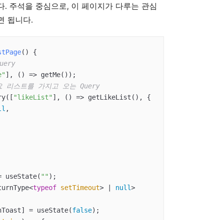
. 주석을 중심으로, 이 페이지가 다루는 관심
면 됩니다.
stPage
(
) 
{

ery
e"
], 
() =>
 getMe());

요 리스트를 가지고 오는 Query
ry([
"likeList"
], 
() =>
 getLikeList(), {

ll
,

= useState(
""
);

turnType<
typeof
setTimeout
> | 
null
>
nToast] = useState(
false
);
