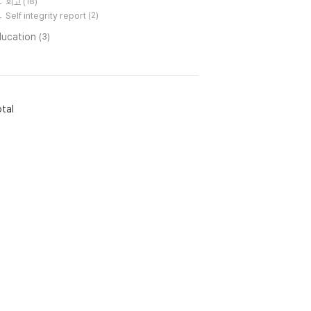
회고
(18)
Self integrity report
(2)
ducation
(3)
tal