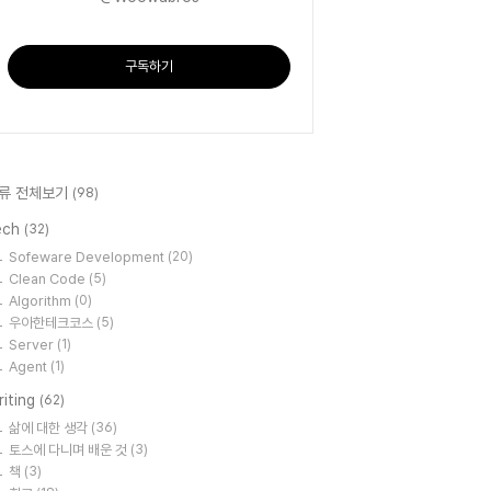
구독하기
류 전체보기
(98)
ech
(32)
Sofeware Development
(20)
Clean Code
(5)
Algorithm
(0)
우아한테크코스
(5)
Server
(1)
Agent
(1)
riting
(62)
삶에 대한 생각
(36)
토스에 다니며 배운 것
(3)
책
(3)