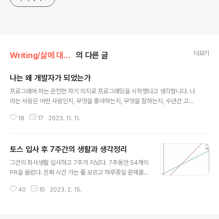
더보기
Writing/삶에 대한 생각
의 다른 글
나는 왜 개발자가 되었는가
글 내용
프로그래머 저는 온전한 자기 의지로 프로그래밍을 시작했다고 생각합니다. 나
라는 사람은 어떤 사람인지, 무엇을 좋아하는지, 무엇을 잘하는지, 수년간 고민
한 결과로 내린 결론이기 때문입니다. 선한 영향력 지금의 시점에서 과거를 충
18
17
2023. 11. 11.
분히 반추한 후 내린 결론입니다만, 저는 어릴 적부터 제가 가진 능력으로 남을
도와주는 것에서 아주 큰 보람을 느꼈습니다. 이는 어떠한 보상 없이도 스스로
를 움직이게 하는 원동력이었습니다. 가령, 게임에서 퀘스트를 깨는 방법에 대
토스 입사 후 7주간의 생활과 생각정리
한 블로그 글을 쓰기도 하고, 네이버 지식인에서 모르는 이들에게 답글을 달아
글 내용
주기도 하였습니다. 그리고 진로를 고민해봐야 할 나이가 되었을 때에는 정치인
그간의 회사생활 입사하고 7주가 지났다. 7주동안 54개의
이 되리라 다짐했었습니다. 그 당시에는 공적인 일만이 사람들에게 선한 영향력
PR을 올렸다. 진짜 시간 가는 줄 모르고 하루종일 문제를
을 줄 수 있는 일이라고 생각했기..
풀었다. 현재 신규회원을 모으기 위한 서비스를 만들고 있
40
10
2023. 2. 15.
다. 도메인은 정해져 있지 않고, 신규 회원을 모을 수 있다
면 어떤 일이든 한다. 그러다보니 아이디에이션에도 많이
참여한다. 스타트업에서 일하는 기분이다. 토스는 수백개