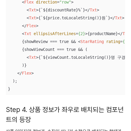
<
Flex
direction
=
"row"
>
<
Txt
>
{`${discountRate}%`}
</
Txt
>
<
Txt
>
{`${price.toLocaleString()}원`}
</
Txt
>
</
Flex
>
<
Txt
ellipsisAfterLines
=
{2}
>
{productName}
</
Txt
      {showReview === true && 
<
StarRating
rating
=
{re
      {showViewCount === true && (

<
Txt
>
{`${viewCount.toLocaleString()}명 구경함
      )}

</
Flex
>
  );

}
Step 4. 상품 정보가 좌우로 배치되는 컴포넌
트의 등장