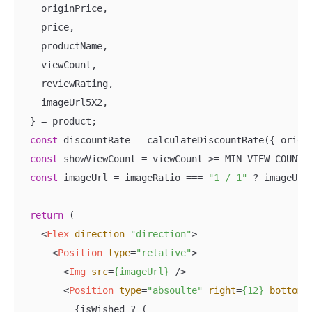
    originPrice,

    price,

    productName,

    viewCount,

    reviewRating,

    imageUrl5X2,

  } = product;

const
 discountRate = calculateDiscountRate({ origin
const
 showViewCount = viewCount >= MIN_VIEW_COUNT_T
const
 imageUrl = imageRatio === 
"1 / 1"
 ? imageUrl1
return
 (

<
Flex
direction
=
"direction"
>
<
Position
type
=
"relative"
>
<
Img
src
=
{imageUrl}
 />
<
Position
type
=
"absoulte"
right
=
{12}
bottom
=
          {isWished ? (
