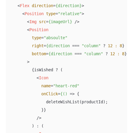
<
Flex
direction
=
{direction}
>
<
Position
type
=
"relative"
>
<
Img
src
=
{imageUrl}
 />
<
Position
type
=
"absoulte"
right
=
{direction
 === 
"column"
 ? 
12
:
8
}

bottom
=
{direction
 === 
"column"
 ? 
12
:
8
}

        >
          {isWished ? (

<
Icon
name
=
"heart-red"
onClick
=
{()
 =>
 {

                deleteWishList(productId);

              }}

            />

          ) : (
