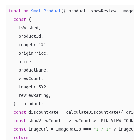
function
SmallProduct
(
{ product, showReview, imageRa
const
 {

    isWished,

    productId,

    imageUrl1X1,

    originPrice,

    price,

    productName,

    viewCount,

    imageUrl5X2,

    reviewRating,

  } = product;

const
 discountRate = calculateDiscountRate({ origin
const
 showViewCount = viewCount >= MIN_VIEW_COUNT_T
const
 imageUrl = imageRatio === 
"1 / 1"
 ? imageUrl1
return
 (
