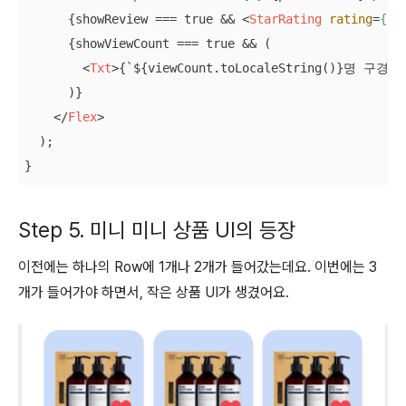
      {showReview === true && 
<
StarRating
rating
=
{re
      {showViewCount === true && (

<
Txt
>
{`${viewCount.toLocaleString()}명 구경함
      )}

</
Flex
>
  );

}
Step 5. 미니 미니 상품 UI의 등장
이전에는 하나의 Row에 1개나 2개가 들어갔는데요. 이번에는 3
개가 들어가야 하면서, 작은 상품 UI가 생겼어요.