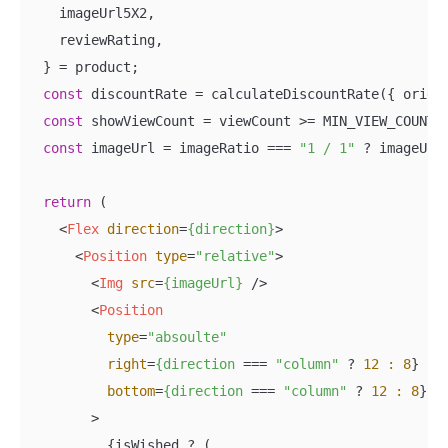
    imageUrl5X2,

    reviewRating,

  } = product;

const
 discountRate = calculateDiscountRate({ origin
const
 showViewCount = viewCount >= MIN_VIEW_COUNT_T
const
 imageUrl = imageRatio === 
"1 / 1"
 ? imageUrl1
return
 (

<
Flex
direction
=
{direction}
>
<
Position
type
=
"relative"
>
<
Img
src
=
{imageUrl}
 />
<
Position
type
=
"absoulte"
right
=
{direction
 === 
"column"
 ? 
12
:
8
}

bottom
=
{direction
 === 
"column"
 ? 
12
:
8
}

        >
          {isWished ? (
