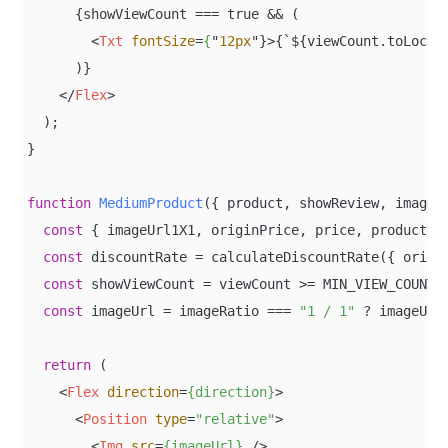
      {showViewCount === true && (

<
Txt
fontSize
=
{
"
12px
"}>
{`${viewCount.toLoca
      )}

</
Flex
>
  );

}

function
MediumProduct
(
{ product, showReview, imageR
const
 { imageUrl1X1, originPrice, price, productNam
const
 discountRate = calculateDiscountRate({ origin
const
 showViewCount = viewCount >= MIN_VIEW_COUNT_T
const
 imageUrl = imageRatio === 
"1 / 1"
 ? imageUrl1
return
 (

<
Flex
direction
=
{direction}
>
<
Position
type
=
"relative"
>
<
Img
src
=
{imageUrl}
 />