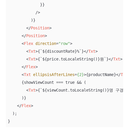
              }}

            />

          )}

</
Position
>
</
Position
>
<
Flex
direction
=
"row"
>
<
Txt
>
{`${discountRate}%`}
</
Txt
>
<
Txt
>
{`${price.toLocaleString()}원`}
</
Txt
>
</
Flex
>
<
Txt
ellipsisAfterLines
=
{2}
>
{productName}
</
Txt
      {showViewCount === true && (

<
Txt
>
{`${viewCount.toLocaleString()}명 구경함
      )}

</
Flex
>
  );

}