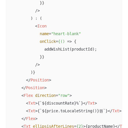
              }}

            />

          ) : (

<
Icon
name
=
"heart-blank"
onClick
=
{()
 =>
 {

                addWishList(productId);

              }}

            />

          )}

</
Position
>
</
Position
>
<
Flex
direction
=
"row"
>
<
Txt
>
{`${discountRate}%`}
</
Txt
>
<
Txt
>
{`${price.toLocaleString()}원`}
</
Txt
>
</
Flex
>
<
Txt
ellipsisAfterLines
=
{2}
>
{productName}
</
Txt