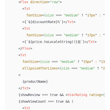
<
Flex
direction
=
"row"
>
<
Txt
fontSize
=
{size
 === 
"medium"
 ? "
17px
" 
:
 "
14
        >
{`${discountRate}%`}
</
Txt
>
<
Txt
fontSize
=
{size
 === 
"medium"
 ? "
17px
" 
:
 "
14
        >
{`${price.toLocaleString()}원`}
</
Txt
>
</
Flex
>
<
Txt
fontSize
=
{size
 === 
"medium"
 ? "
15px
" 
:
 "
13px
ellipsisAfterLines
=
{size
 === 
"medium"
 ? "
2
" 
      >
        {productName}

</
Txt
>
      {showReview === true && 
<
StarRating
rating
=
{re
      {showViewCount === true && (

<
Txt