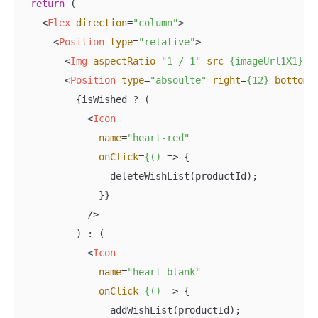
return
 (

<
Flex
direction
=
"column"
>
<
Position
type
=
"relative"
>
<
Img
aspectRatio
=
"1 / 1"
src
=
{imageUrl1X1}
 /
<
Position
type
=
"absoulte"
right
=
{12}
bottom
=
          {isWished ? (

<
Icon
name
=
"heart-red"
onClick
=
{()
 =>
 {

                deleteWishList(productId);

              }}

            />

          ) : (

<
Icon
name
=
"heart-blank"
onClick
=
{()
 =>
 {

                addWishList(productId);
