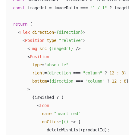
const
 imageUrl = imageRatio === 
"1 / 1"
 ? imageUrl1
return
 (

<
Flex
direction
=
{direction}
>
<
Position
type
=
"relative"
>
<
Img
src
=
{imageUrl}
 />
<
Position
type
=
"absoulte"
right
=
{direction
 === 
"column"
 ? 
12
:
8
}

bottom
=
{direction
 === 
"column"
 ? 
12
:
8
}

        >
          {isWished ? (

<
Icon
name
=
"heart-red"
onClick
=
{()
 =>
 {

                deleteWishList(productId);
