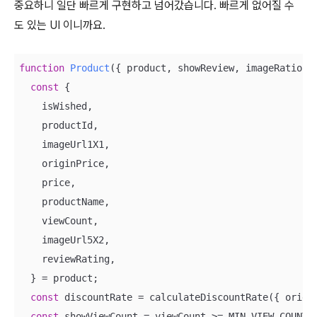
중요하니 일단 빠르게 구현하고 넘어갔습니다. 빠르게 없어질 수
도 있는 UI 이니까요.
function
Product
(
{ product, showReview, imageRatio, 
const
 {

    isWished,

    productId,

    imageUrl1X1,

    originPrice,

    price,

    productName,

    viewCount,

    imageUrl5X2,

    reviewRating,

  } = product;

const
 discountRate = calculateDiscountRate({ origin
const
 showViewCount = viewCount >= MIN_VIEW_COUNT_T