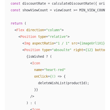
const
 discountRate = calculateDiscountRate({ origin
const
 showViewCount = viewCount >= MIN_VIEW_COUNT_T
return
 (

<
Flex
direction
=
"column"
>
<
Position
type
=
"relative"
>
<
Img
aspectRatio
=
"1 / 1"
src
=
{imageUrl1X1}
 /
<
Position
type
=
"absoulte"
right
=
{12}
bottom
=
          {isWished ? (

<
Icon
name
=
"heart-red"
onClick
=
{()
 =>
 {

                deleteWishList(productId);

              }}

            />

          ) : (

<
Icon