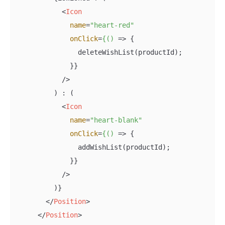
<
Icon
name
=
"heart-red"
onClick
=
{()
 =>
 {

                deleteWishList(productId);

              }}

            />

          ) : (

<
Icon
name
=
"heart-blank"
onClick
=
{()
 =>
 {

                addWishList(productId);

              }}

            />

          )}

</
Position
>
</
Position
>