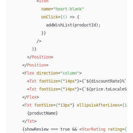
<
Icon
name
=
"heart-blank"
onClick
=
{()
 =>
 {

                addWishList(productId);

              }}

            />

          )}

</
Position
>
</
Position
>
<
Flex
direction
=
"column"
>
<
Txt
fontSize
=
{
"
14px
"}>
{`${discountRate}%`}
<
<
Txt
fontSize
=
{
"
14px
"}>
{`${price.toLocaleStr
</
Flex
>
<
Txt
fontSize
=
{
"
13px
"} 
ellipsisAfterLines
=
{1}
>
        {productName}

</
Txt
>
      {showReview === true && 
<
StarRating
rating
=
{re