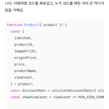
니다. 아래처럼 코드를 짜보았고, 누가 코드를 짜든 아마 큰 차이가
없을 거에요.
function
Product
(
{ product }
) 
{

const
 {

    isWished,

    productId,

    imageUrl1X1,

    originPrice,

    price,

    productName,

    viewCount,

  } = product;

const
 discountRate = calculateDiscountRate({ origin
const
 showViewCount = viewCount >= MIN_VIEW_COUNT_T