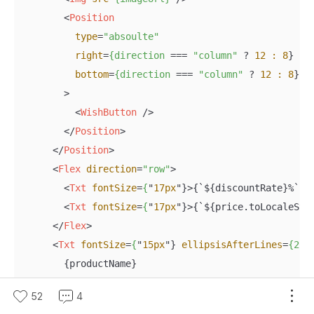
<
Position
type
=
"absoulte"
right
=
{direction
 === 
"column"
 ? 
12
:
8
}

bottom
=
{direction
 === 
"column"
 ? 
12
:
8
}

        >
<
WishButton
 />
</
Position
>
</
Position
>
<
Flex
direction
=
"row"
>
<
Txt
fontSize
=
{
"
17px
"}>
{`${discountRate}%`}
<
<
Txt
fontSize
=
{
"
17px
"}>
{`${price.toLocaleStr
</
Flex
>
<
Txt
fontSize
=
{
"
15px
"} 
ellipsisAfterLines
=
{2}
>
        {productName}

</
Txt
>
52
4
      {showReview === true && 
<
StarRating
rating
=
{re